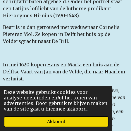
schrijfattributen afgebeeld. Onder het portret staat
een Latijns lofdicht van de lutherse predikant
Hieronymus Hirnius (1590-1648).
Beatris is dan getrouwd met weduwnaar Cornelis
Pietersz Mol. Ze kopen in Delft het huis op de
Voldersgracht naast De Bril.
In mei 1620 kopen Hans en Maria een huis aan de
Delftse Vaart van Jan van de Velde, die naar Haarlem
verhuist.
Het wordt zo beschreven:
".. van een huys en erffive,
Deze website gebruikt cookies voor
staende en gelegen aen de delfse vaart...voor..de some van
analyse-doeleinden en/of het tonen van
advertenties. Door gebruik te blijven maken
600 gulden gereed gelt en bovendien noch met 2900
van de site gaat u hiermee akkoord.
gulden, daervan twee distincte brieven verleden zijn, een
van 1450 gulden aen Margriet Corn, wed. van Symon
Akkoord
Cornvael, en van gelijcke 1450 gulden aan Maritgen