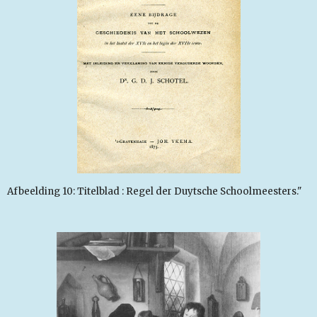
Afbeelding 10: Titelblad : Regel der Duytsche Schoolmeesters."